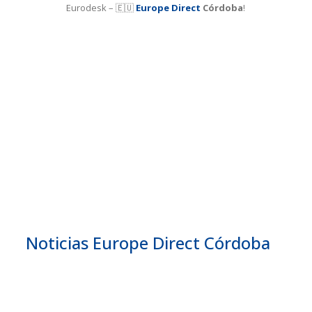
Eurodesk – 🇪🇺
Europe Direct
Córdoba
!
Noticias Europe Direct Córdoba
Febrero 25
25/02/2025 –
Mantente al día con las últimas