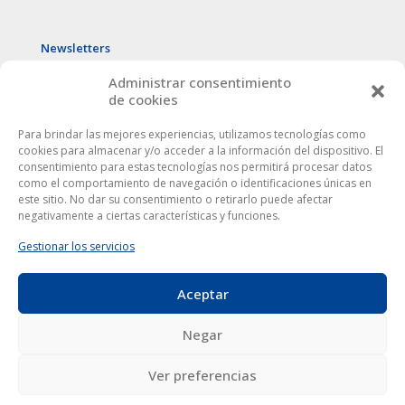
Newsletters
Administrar consentimiento
de cookies
Para brindar las mejores experiencias, utilizamos tecnologías como
cookies para almacenar y/o acceder a la información del dispositivo. El
consentimiento para estas tecnologías nos permitirá procesar datos
como el comportamiento de navegación o identificaciones únicas en
este sitio. No dar su consentimiento o retirarlo puede afectar
negativamente a ciertas características y funciones.
Gestionar los servicios
Aceptar
Este sitio web utiliza cookies para mejorar tu experiencia. Al
utilizarlo, aceptas la
política de protección de datos
.
Europa Córdoba © 2024
|
Aviso Legal
|
Privacidad
| Todos
Negar
los derechos reservados
Ver preferencias
Aceptar