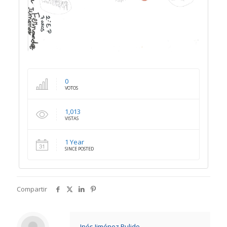
0
VOTOS
1,013
VISTAS
1 Year
SINCE POSTED
Compartir
Inés Jiménez Pulido