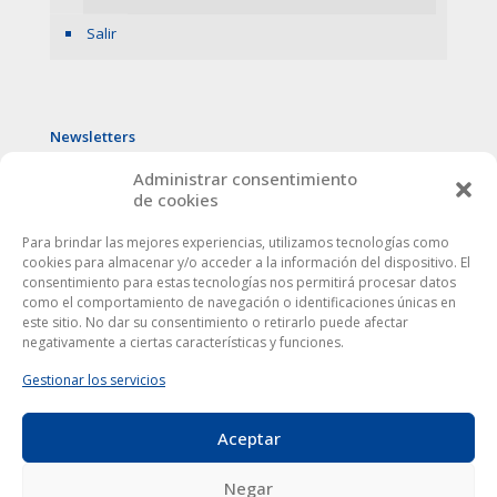
Salir
Newsletters
Administrar consentimiento
de cookies
Para brindar las mejores experiencias, utilizamos tecnologías como
cookies para almacenar y/o acceder a la información del dispositivo. El
consentimiento para estas tecnologías nos permitirá procesar datos
como el comportamiento de navegación o identificaciones únicas en
este sitio. No dar su consentimiento o retirarlo puede afectar
negativamente a ciertas características y funciones.
Gestionar los servicios
Aceptar
Este sitio web utiliza cookies para mejorar tu experiencia. Al
utilizarlo, aceptas la
política de protección de datos
.
Europa Córdoba © 2024
|
Aviso Legal
|
Privacidad
| Todos
Negar