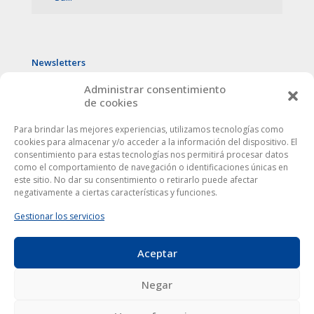
Newsletters
Administrar consentimiento
de cookies
Para brindar las mejores experiencias, utilizamos tecnologías como
cookies para almacenar y/o acceder a la información del dispositivo. El
consentimiento para estas tecnologías nos permitirá procesar datos
como el comportamiento de navegación o identificaciones únicas en
este sitio. No dar su consentimiento o retirarlo puede afectar
negativamente a ciertas características y funciones.
Gestionar los servicios
Aceptar
Este sitio web utiliza cookies para mejorar tu experiencia. Al
utilizarlo, aceptas la
política de protección de datos
.
Europa Córdoba © 2024
|
Aviso Legal
|
Privacidad
| Todos
Negar
los derechos reservados