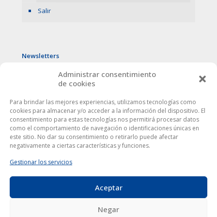
Salir
Newsletters
Administrar consentimiento
de cookies
Para brindar las mejores experiencias, utilizamos tecnologías como
cookies para almacenar y/o acceder a la información del dispositivo. El
consentimiento para estas tecnologías nos permitirá procesar datos
como el comportamiento de navegación o identificaciones únicas en
este sitio. No dar su consentimiento o retirarlo puede afectar
negativamente a ciertas características y funciones.
Gestionar los servicios
Aceptar
Este sitio web utiliza cookies para mejorar tu experiencia. Al
utilizarlo, aceptas la
política de protección de datos
.
Europa Córdoba © 2024
|
Aviso Legal
|
Privacidad
| Todos
Negar
los derechos reservados