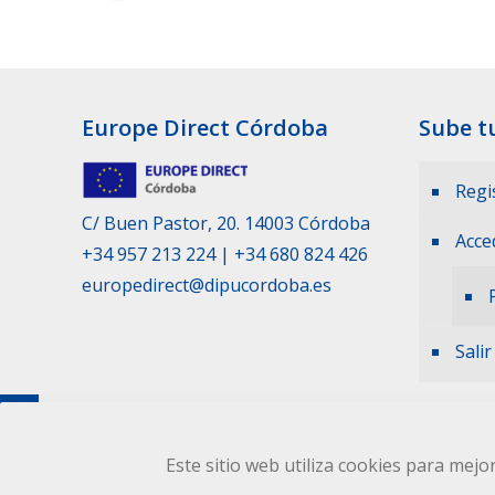
Europe Direct Córdoba
Sube t
Regi
C/ Buen Pastor, 20. 14003 Córdoba
Acce
+34 957 213 224
|
+34 680 824 426
europedirect@dipucordoba.es
Salir
Este sitio web utiliza cookies para mejor
Europa Córdoba © 2024
|
Aviso Legal
|
Privacida