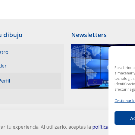
u dibujo
Newsletters
stro
der
Para brinda
almacenar y
tecnologías
Perfil
identificaci
afectar nega
Gestionar lo
A
ar tu experiencia. Al utilizarlo, aceptas la
política de protecc
d
| Todos los derechos reservados