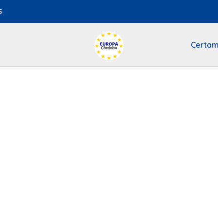
s
Certam