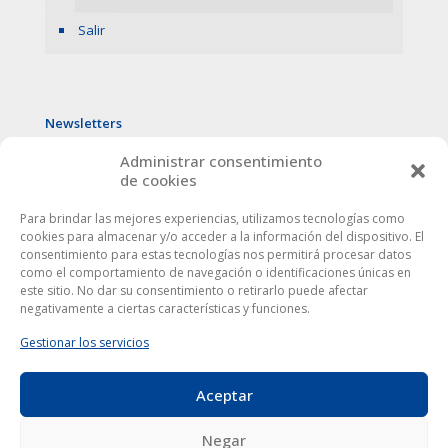
Salir
Newsletters
Administrar consentimiento
de cookies
Para brindar las mejores experiencias, utilizamos tecnologías como
cookies para almacenar y/o acceder a la información del dispositivo. El
consentimiento para estas tecnologías nos permitirá procesar datos
como el comportamiento de navegación o identificaciones únicas en
este sitio. No dar su consentimiento o retirarlo puede afectar
negativamente a ciertas características y funciones.
Gestionar los servicios
Aceptar
Este sitio web utiliza cookies para mejorar tu experiencia. Al
utilizarlo, aceptas la
política de protección de datos
.
Europa Córdoba © 2024
|
Aviso Legal
|
Privacidad
| Todos
Negar