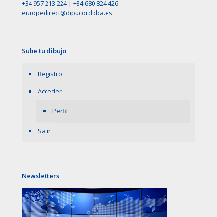
+34 957 213 224
|
+34 680 824 426
europedirect@dipucordoba.es
Sube tu dibujo
Registro
Acceder
Perfil
Salir
Newsletters