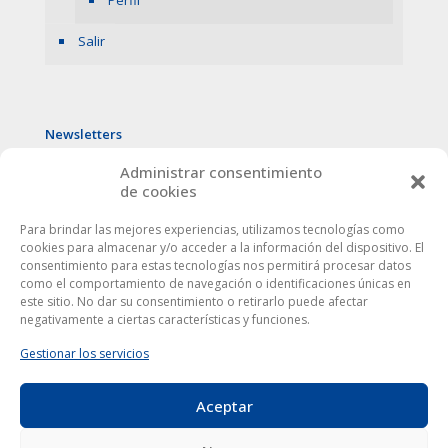
Perfil
Salir
Newsletters
Administrar consentimiento
de cookies
Para brindar las mejores experiencias, utilizamos tecnologías como
cookies para almacenar y/o acceder a la información del dispositivo. El
consentimiento para estas tecnologías nos permitirá procesar datos
como el comportamiento de navegación o identificaciones únicas en
este sitio. No dar su consentimiento o retirarlo puede afectar
negativamente a ciertas características y funciones.
Gestionar los servicios
Aceptar
Este sitio web utiliza cookies para mejorar tu experiencia. Al
utilizarlo, aceptas la
política de protección de datos
.
Europa Córdoba © 2024
|
Aviso Legal
|
Privacidad
| Todos