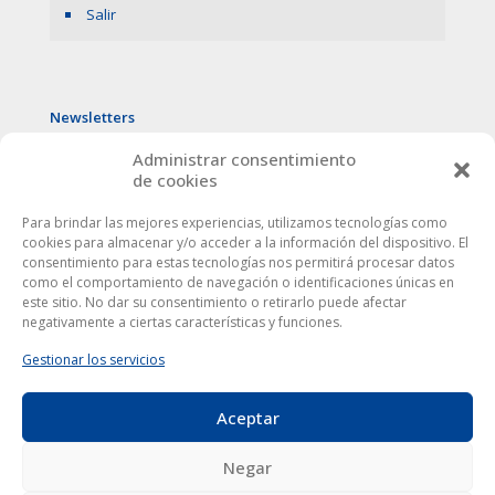
Salir
Newsletters
Administrar consentimiento
de cookies
Para brindar las mejores experiencias, utilizamos tecnologías como
cookies para almacenar y/o acceder a la información del dispositivo. El
consentimiento para estas tecnologías nos permitirá procesar datos
como el comportamiento de navegación o identificaciones únicas en
este sitio. No dar su consentimiento o retirarlo puede afectar
negativamente a ciertas características y funciones.
Gestionar los servicios
Aceptar
Este sitio web utiliza cookies para mejorar tu experiencia. Al
utilizarlo, aceptas la
política de protección de datos
.
Europa Córdoba © 2024
|
Aviso Legal
|
Privacidad
| Todos
Negar
los derechos reservados