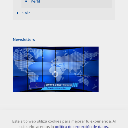
Perfil
Salir
Newsletters
Este sitio web utiliza cookies para mejorar tu experiencia. Al
utilizarlo, aceptas la
política de protección de datos
.
Europa Córdoba © 2024
|
Aviso Legal
|
Privacidad
| Todos